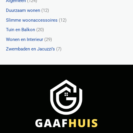
Algemeen
(124)
Duurzaam wonen
(12)
Slimme woonaccessoires
(12)
Tuin en Balkon
(20)
Wonen en Interieur
(29)
Zwembaden en Jacuzzi’s
(7)