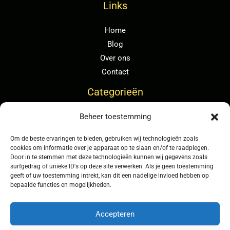
Links
Home
Blog
Over ons
Contact
Categorieën
Beheer toestemming
Algemeen
Duurzaam wonen
Om de beste ervaringen te bieden, gebruiken wij technologieën zoals
Slimme woonaccessoires
cookies om informatie over je apparaat op te slaan en/of te raadplegen.
Door in te stemmen met deze technologieën kunnen wij gegevens zoals
Tuin en Balkon
surfgedrag of unieke ID's op deze site verwerken. Als je geen toestemming
Wonen en Interieur
geeft of uw toestemming intrekt, kan dit een nadelige invloed hebben op
bepaalde functies en mogelijkheden.
Zwembaden en Jacuzzi’s
Accepteren