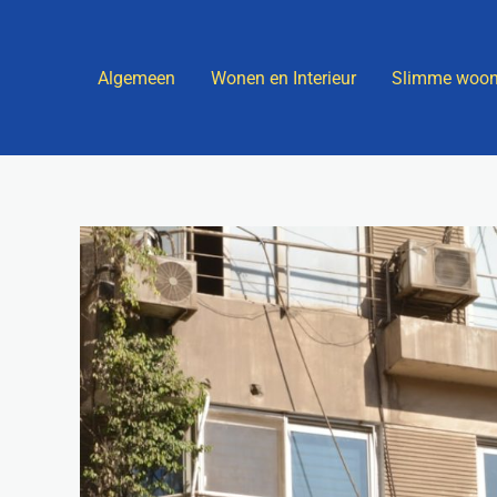
Ga
naar
Algemeen
Wonen en Interieur
Slimme woon
de
inhoud