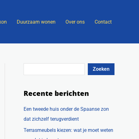
Z
o
kon
Duurzaam wonen
Over ons
Contact
e
k
e
n
Zoeken
Recente berichten
Een tweede huis onder de Spaanse zon
dat zichzelf terugverdient
Terrasmeubels kiezen: wat je moet weten