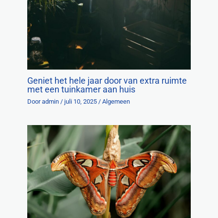
Geniet het hele jaar door van extra ruimte
met een tuinkamer aan huis
Door
admin
/
juli 10, 2025
/
Algemeen