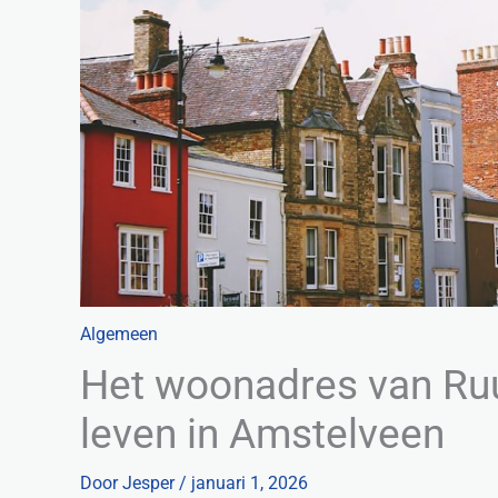
Algemeen
Het woonadres van Ruud 
leven in Amstelveen
Door
Jesper
/
januari 1, 2026