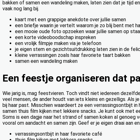
bakken of samen een wandeling maken, laten zien dat je tijd en 
vaak nog lang bij.
kaart met een grappige anekdote over jullie samen
een briefje waarin je vertelt waarom je zo blij bent met h
een mooie oude foto opzoeken waar jullie samen op staan e
een korte videoboodschap inspreken
een vrolijk filmpje maken via je telefoon
je eigen stem en gezichtsuitdrukking laten zien in de felic
kleine verrassingen zoals haar favoriete taart bakken
samen een wandeling maken
Een feestje organiseren dat pas
Wie jarig is, mag feestvieren. Toch vindt niet iedereen dezelf
veel mensen, de ander houdt van iets kleins en gezelligs. Als je 
bij haar past. Misschien waardeert ze een verrassingsontbijt in h
samen thuis film kijken met lekkere snacks. Je kunt ook met ee
Soms is een dagje naar het strand of samen koken al genoeg vo
vooral om aandacht en samen zijn. Geef er je eigen draai aan en
verrassingsontbijt in haar favoriete café
thuis film kijken met lekkere snacks