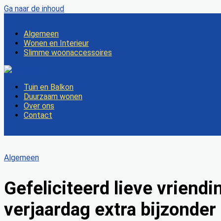
Ga naar de inhoud
Algemeen
Wonen en Interieur
Slimme woonaccessoires
Tuin en Balkon
Duurzaam wonen
Over ons
Contact
Algemeen
Gefeliciteerd lieve vriendi
verjaardag extra bijzonder