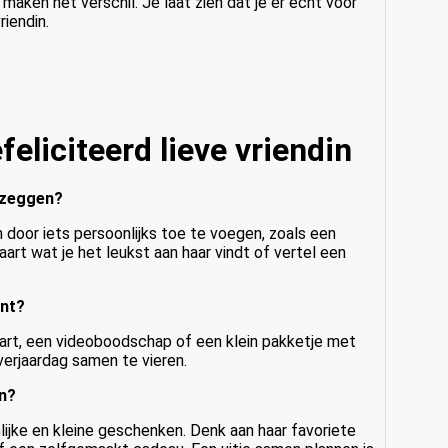
maken het verschil. Je laat zien dat je er echt voor
riendin.
eliciteerd lieve vriendin
r zeggen?
n door iets persoonlijks toe te voegen, zoals een
aart wat je het leukst aan haar vindt of vertel een
ont?
kaart, een videoboodschap of een klein pakketje met
verjaardag samen te vieren.
in?
lijke en kleine geschenken. Denk aan haar favoriete