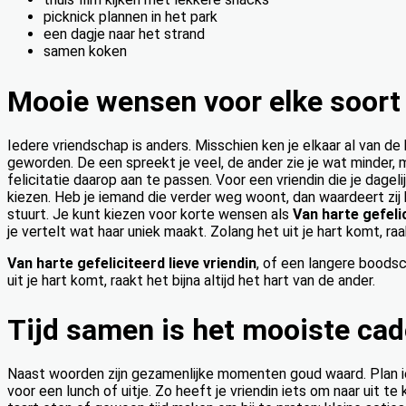
picknick plannen in het park
een dagje naar het strand
samen koken
Mooie wensen voor elke soort 
Iedere vriendschap is anders. Misschien ken je elkaar al van de ba
geworden. De een spreekt je veel, de ander zie je wat minder, m
felicitatie daarop aan te passen. Voor een vriendin die je dage
kiezen. Heb je iemand die verder weg woont, dan waardeert zij h
stuurt. Je kunt kiezen voor korte wensen als
Van harte gefelic
je vertelt wat haar uniek maakt. Zolang het uit je hart komt, raak
Van harte gefeliciteerd lieve vriendin
, of een langere boodsc
uit je hart komt, raakt het bijna altijd het hart van de ander.
Tijd samen is het mooiste ca
Naast woorden zijn gezamenlijke momenten goud waard. Plan i
voor een lunch of uitje. Zo heeft je vriendin iets om naar uit te