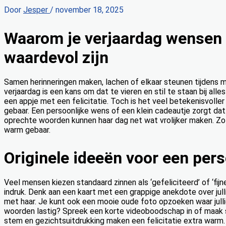
Door
Jesper
/
november 18, 2025
Waarom je verjaardag wensen 
waardevol zijn
Samen herinneringen maken, lachen of elkaar steunen tijdens m
verjaardag is een kans om dat te vieren en stil te staan bij al
een appje met een felicitatie. Toch is het veel betekenisvoll
gebaar. Een persoonlijke wens of een klein cadeautje zorgt dat j
oprechte woorden kunnen haar dag net wat vrolijker maken. Zo g
warm gebaar.
Originele ideeën voor een perso
Veel mensen kiezen standaard zinnen als ‘gefeliciteerd’ of ‘fij
indruk. Denk aan een kaart met een grappige anekdote over jullie
met haar. Je kunt ook een mooie oude foto opzoeken waar jullie 
woorden lastig? Spreek een korte videoboodschap in of maak sam
stem en gezichtsuitdrukking maken een felicitatie extra warm. 