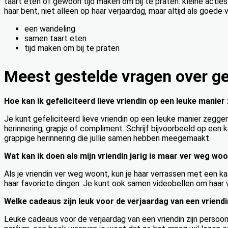
taart eten of gewoon tijd maken om bij te praten: kleine acties 
haar bent, niet alleen op haar verjaardag, maar altijd als goede v
een wandeling
samen taart eten
tijd maken om bij te praten
Meest gestelde vragen over gef
Hoe kan ik gefeliciteerd lieve vriendin op een leuke manie
Je kunt gefeliciteerd lieve vriendin op een leuke manier zegge
herinnering, grapje of compliment. Schrijf bijvoorbeeld op een k
grappige herinnering die jullie samen hebben meegemaakt.
Wat kan ik doen als mijn vriendin jarig is maar ver weg wo
Als je vriendin ver weg woont, kun je haar verrassen met een 
haar favoriete dingen. Je kunt ook samen videobellen om haar 
Welke cadeaus zijn leuk voor de verjaardag van een vriend
Leuke cadeaus voor de verjaardag van een vriendin zijn persoon