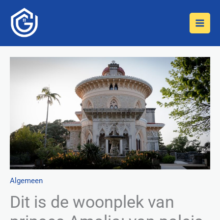
Ga
Z
naar
o
de
e
inhoud
k
e
n
Algemeen
Dit is de woonplek van