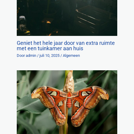
Geniet het hele jaar door van extra ruimte
met een tuinkamer aan huis
Door
admin
/
juli 10, 2025
/
Algemeen