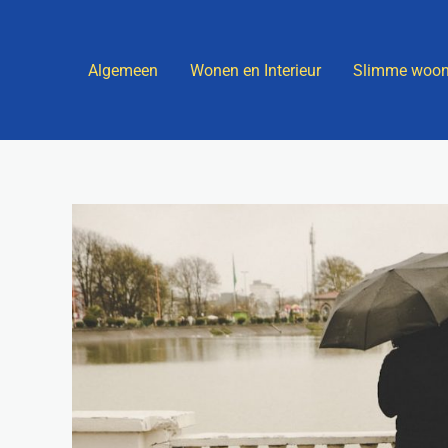
Ga
naar
Algemeen
Wonen en Interieur
Slimme woon
de
inhoud