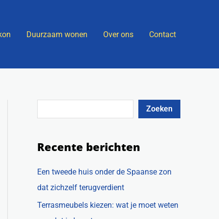
Z
o
kon
Duurzaam wonen
Over ons
Contact
e
k
e
n
Zoeken
Recente berichten
Een tweede huis onder de Spaanse zon
dat zichzelf terugverdient
Terrasmeubels kiezen: wat je moet weten